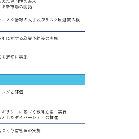
応えた専門性の追求
よる新市場の開拓
ーリスク情報の入手及びリスク回避策の検
取引に対する為替予約等の実施
応を適切に実施
リングと評価
トポリシーに基づく戦略立案・実行
めとしたダイバーシティの推進
基づく与信管理の実施