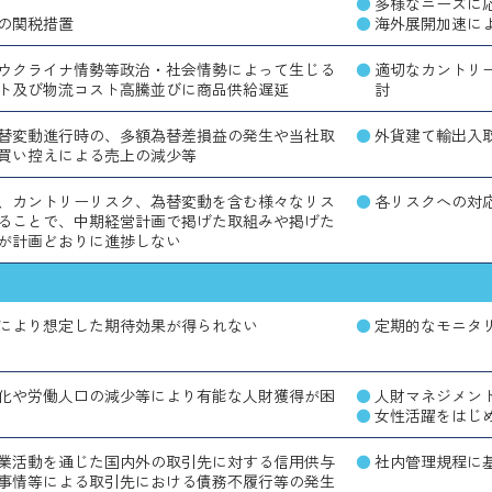
多様なニーズに
の関税措置
海外展開加速に
ウクライナ情勢等政治・社会情勢によって生じる
適切なカントリ
ト及び物流コスト高騰並びに商品供給遅延
討
替変動進行時の、多額為替差損益の発生や当社取
外貨建て輸出入
買い控えによる売上の減少等
、カントリーリスク、為替変動を含む様々なリス
各リスクへの対
ることで、中期経営計画で掲げた取組みや掲げた
が計画どおりに進捗しない
により想定した期待効果が得られない
定期的なモニタ
化や労働人口の減少等により有能な人財獲得が困
人財マネジメン
女性活躍をはじ
業活動を通じた国内外の取引先に対する信用供与
社内管理規程に
事情等による取引先における債務不履行等の発生