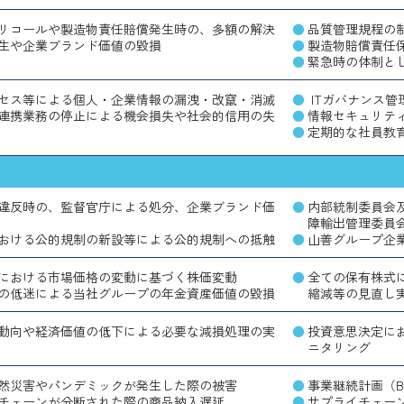
リコールや製造物責任賠償発生時の、多額の解決
品質管理規程の
生や企業ブランド価値の毀損
製造物賠償責任
緊急時の体制と
セス等による個人・企業情報の漏洩・改竄・消滅
ITガバナンス
連携業務の停止による機会損失や社会的信用の失
情報セキュリテ
定期的な社員教
違反時の、監督官庁による処分、企業ブランド価
内部統制委員会
障輸出管理委員
おける公的規制の新設等による公的規制への抵触
山善グループ企
における市場価格の変動に基づく株価変動
全ての保有株式
の低迷による当社グループの年金資産価値の毀損
縮減等の見直し
動向や経済価値の低下による必要な減損処理の実
投資意思決定に
ニタリング
然災害やパンデミックが発生した際の被害
事業継続計画（B
チェーンが分断された際の商品納入遅延
サプライチェー