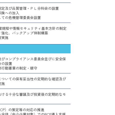
制定及び品質管理・ＰＬ分科会の設置
保険への加入
しての危機管理委員会設置
管理規程や情報セキュリティ基本方針の制定
ィ強化、バックアップ体制構築
育実施
及びコンプライアンス委員会並びに安全保
会の設置
業行動憲章の制定・順守
についての保有妥当性の定期的な確認及び
実施
おける十分な審議及び投資後の定期的なモ
CP）の策定等の対応の推進
ン全体（中小企業対象）でのBCP導入支援