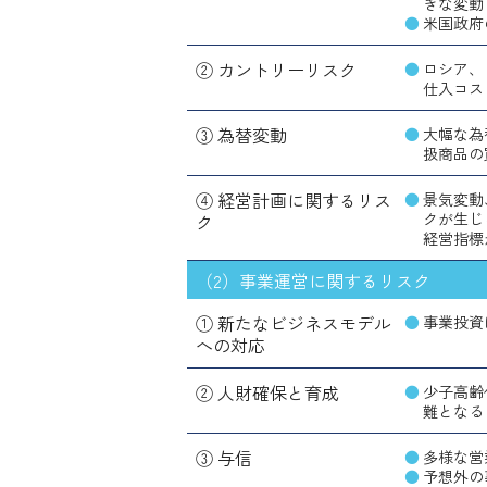
きな変動
米国政府
② カントリーリスク
ロシア、
仕入コス
③ 為替変動
大幅な為
扱商品の
④ 経営計画に関するリス
景気変動
クが生じ
ク
経営指標
（2）事業運営に関するリスク
① 新たなビジネスモデル
事業投資
への対応
② 人財確保と育成
少子高齢
難となる
③ 与信
多様な営
予想外の