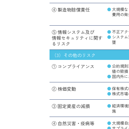
④ 製造物賠償責任
大規模な
費用の発
⑤ 情報システム及び
不正アク
システム
情報セキュリティに関す
墜
るリスク
（3）その他のリスク
① コンプライアンス
公的規則
値の毀損
国内外に
② 株価変動
保有株式
株式市場
③ 固定資産の減損
経済環境
施
④ 自然災害・疫病等
大規模自
サプライ