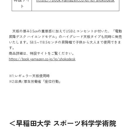
ト
天板の厚み3.5㎝の重厚感に加えてUSBとコンセントが付いた、「電動
昇降デスク ハイエンドモデル」のハイグレード天板タイプも同時に発売
いたします。58.5～118.5センチの昇降幅で子供から大人まで使用できま
す。
商品詳細は、特設サイトをご覧ください。
https://book.yamazen.co.jp/lp/shokodesk
※1:レギュラー天板使用時
※2:出典/厚生労働省「座位行動」
＜早稲田大学 スポーツ科学学術院