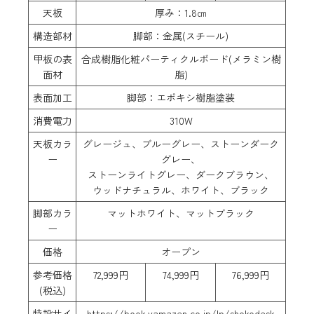
天板
厚み：1.8㎝
構造部材
脚部：金属(スチール)
甲板の表
合成樹脂化粧パーティクルボード(メラミン樹
面材
脂)
表面加工
脚部：エポキシ樹脂塗装
消費電力
310W
天板カラ
グレージュ、ブルーグレー、ストーンダーク
ー
グレー、
ストーンライトグレー、ダークブラウン、
ウッドナチュラル、ホワイト、ブラック
脚部カラ
マットホワイト、マットブラック
ー
価格
オープン
参考価格
72,999円
74,999円
76,999円
(税込)
特設サイ
https://book.yamazen.co.jp/lp/shokodesk