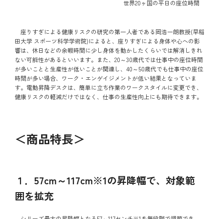
世界20ヶ国の平日の座位時間
座りすぎによる健康リスクの研究の第一人者である岡浩一朗教授(早稲
田大学 スポーツ科学学術院)によると、座りすぎによる身体や心への影
響は、休日などの余暇時間に少し身体を動かしたくらいでは解消しきれ
ない可能性があるといいます。また、20～30歳代では仕事中の座位時間
が多いことと生産性が低いことが関連し、40～50歳代でも仕事中の座位
時間が多い場合、ワーク・エンゲイジメントが低い結果となっていま
す。電動昇降デスクは、簡単に立ち作業のワークスタイルに変更でき、
健康リスクの軽減だけではなく、仕事の生産性向上にも期待できます。
＜商品特長＞
１．57cm～117cm※1の昇降幅で、対象範
囲を拡充
シリーズ最大の昇降幅となる57～117センチ※1を無段階で調節でき、