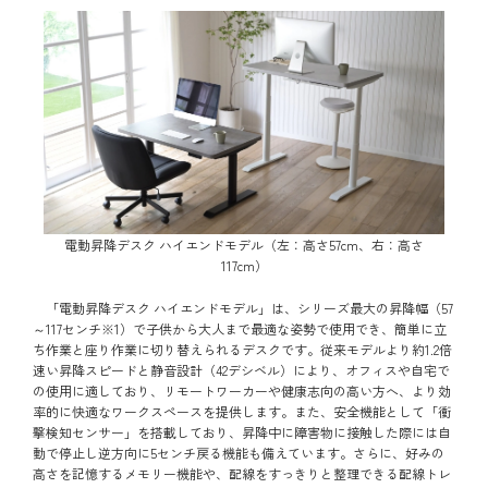
電動昇降デスク ハイエンドモデル（左：高さ57cm、右：高さ
117cm）
「電動昇降デスク ハイエンドモデル」は、シリーズ最大の昇降幅（57
～117センチ※1）で子供から大人まで最適な姿勢で使用でき、簡単に立
ち作業と座り作業に切り替えられるデスクです。従来モデルより約1.2倍
速い昇降スピードと静音設計（42デシベル）により、オフィスや自宅で
の使用に適しており、リモートワーカーや健康志向の高い方へ、より効
率的に快適なワークスペースを提供します。また、安全機能として「衝
撃検知センサー」を搭載しており、昇降中に障害物に接触した際には自
動で停止し逆方向に5センチ戻る機能も備えています。さらに、好みの
高さを記憶するメモリー機能や、配線をすっきりと整理できる配線トレ