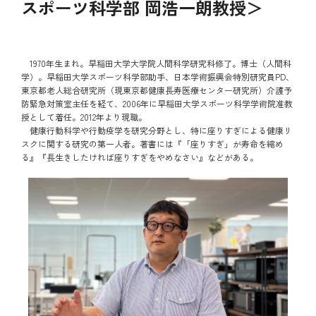
スポーツ科学部 岡浩一朗教授＞
1970年生まれ。早稲田大学大学院人間科学研究科修了。博士（人間科
学）。早稲田大学スポーツ科学部助手、日本学術振興会特別研究員PD、
東京都老人総合研究所（現東京都健康長寿医療センター研究所）介護予
防緊急対策室主任を経て、2006年に早稲田大学スポーツ科学学術院准教
授として着任。2012年より現職。
健康行動科学や行動疫学を研究分野とし、特に座りすぎによる健康リ
スクに関する研究の第一人者。著書には『「座りすぎ」が寿命を縮め
る』『長生きしたければ座りすぎをやめなさい』などがある。