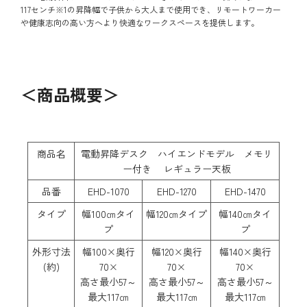
117センチ※1の昇降幅で子供から大人まで使用でき、リモートワーカー
や健康志向の高い方へより快適なワークスペースを提供します。
＜商品概要＞
商品名
電動昇降デスク ハイエンドモデル メモリ
ー付き レギュラー天板
品番
EHD-1070
EHD-1270
EHD-1470
タイプ
幅100㎝タイ
幅120㎝タイプ
幅140㎝タイ
プ
プ
外形寸法
幅100×奥行
幅120×奥行
幅140×奥行
(約)
70×
70×
70×
高さ最小57～
高さ最小57～
高さ最小57～
最大117㎝
最大117㎝
最大117㎝