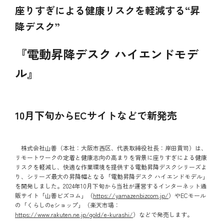
座りすぎによる健康リスクを軽減する“昇
降デスク”
『電動昇降デスク ハイエンドモデ
ル』
10月下旬からECサイトなどで新発売
株式会社山善（本社：大阪市西区、代表取締役社長：岸田貢司）は、
リモートワークの定着と健康志向の高まりを背景に座りすぎによる健康
リスクを軽減し、快適な作業環境を提供する電動昇降デスクシリーズよ
り、シリーズ最大の昇降幅となる「電動昇降デスク ハイエンドモデル」
を開発しました。2024年10月下旬から当社が運営するインターネット通
販サイト「山善ビズコム」（
https://yamazenbizcom.jp/
）やECモール
の「くらしのeショップ」（楽天市場：
https://www.rakuten.ne.jp/gold/e-kurashi/
）などで発売します。