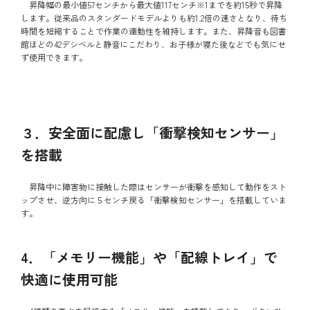
昇降幅の最小値57センチから最大値117センチ※1までを約15秒で昇降
します。従来品のスタンダードモデルよりも約1.2倍の速さとなり、待ち
時間を短縮することで作業の連動性を維持します。また、昇降音も図書
館ほどの42デシベルと静音にこだわり、お子様が寝た後などでも気にせ
ず使用できます。
３．安全面に配慮し「衝撃検知センサー」
を搭載
昇降中に障害物に接触した際はセンサーが衝撃を感知して動作をスト
ップさせ、逆方向に５センチ戻る「衝撃検知センサー」を搭載していま
す。
4．「メモリー機能」や「配線トレイ」で
快適に使用可能