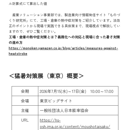
ル計算式にて算出した値
産業ソリューション事業部では、製造業向け情報発信サイト「ものづ
くり研究所」にて、工場・倉庫の熱中症対策をご紹介しています。法改
正のポイントから現場で実践できる具体策まで、現場視点で解説してい
ますので、ぜひご覧ください。
工場・倉庫の熱中症対策とは？義務化への対応と現場に合った暑さ対策
の進め方
https://monoken.yamazen.co.jp/blog/articles/measures-against-
heatstroke
＜猛暑対策展（東京）概要＞
会期
2026年7月15(水)～17日(金) 10:00～17:00
会場
東京ビッグサイト
主催
一般社団法人日本能率協会
URL
https://hs-
osh.jma.or.jp/content/moushotaisaku/