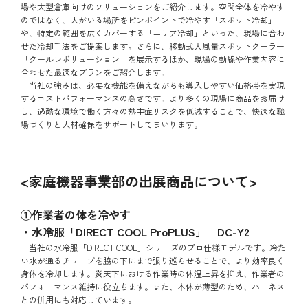
場や大型倉庫向けのソリューションをご紹介します。空間全体を冷やす
のではなく、人がいる場所をピンポイントで冷やす「スポット冷却」
や、特定の範囲を広くカバーする「エリア冷却」といった、現場に合わ
せた冷却手法をご提案します。さらに、移動式大風量スポットクーラー
「クールレボリューション」を展示するほか、現場の動線や作業内容に
合わせた最適なプランをご紹介します。
当社の強みは、必要な機能を備えながらも導入しやすい価格帯を実現
するコストパフォーマンスの高さです。より多くの現場に商品をお届け
し、過酷な環境で働く方々の熱中症リスクを低減することで、快適な職
場づくりと人材確保をサポートしてまいります。
<家庭機器事業部の出展商品について>
①作業者の体を冷やす
・水冷服「DIRECT COOL ProPLUS」 DC-Y2
当社の水冷服「DIRECT COOL」シリーズのプロ仕様モデルです。冷た
い水が通るチューブを脇の下にまで張り巡らせることで、より効率良く
身体を冷却します。炎天下における作業時の体温上昇を抑え、作業者の
パフォーマンス維持に役立ちます。また、本体が薄型のため、ハーネス
との併用にも対応しています。