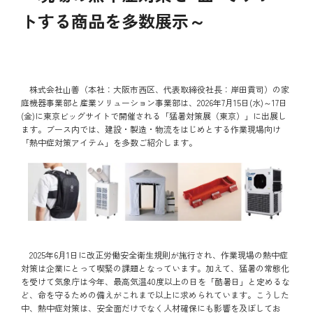
トする商品を多数展示～
株式会社山善（本社：大阪市西区、代表取締役社長：岸田貢司）の家
庭機器事業部と産業ソリューション事業部は、2026年7月15日(水)～17日
(金)に東京ビッグサイトで開催される「猛暑対策展（東京）」に出展し
ます。ブース内では、建設・製造・物流をはじめとする作業現場向け
「熱中症対策アイテム」を多数ご紹介します。
2025年6月1日に改正労働安全衛生規則が施行され、作業現場の熱中症
対策は企業にとって喫緊の課題となっています。加えて、猛暑の常態化
を受けて気象庁は今年、最高気温40度以上の日を「酷暑日」と定めるな
ど、命を守るための備えがこれまで以上に求められています。こうした
中、熱中症対策は、安全面だけでなく人材確保にも影響を及ぼしてお