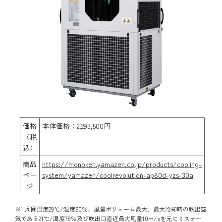
価格
本体価格：2,293,500円
（税
込）
商品
https://monoken.yamazen.co.jp/products/cooling-
ペー
system/yamazen/coolrevolution-ap80d-yzs-30a
ジ
※1:周囲温度29℃/湿度50％、風量ボリューム最大、最大冷却時の吹出空
気である21℃/湿度78％及び吹出口直近最大風量10m/sを元にミスナー