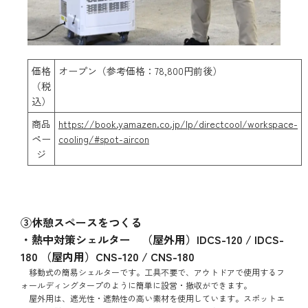
価格
オープン（参考価格：78,800円前後）
（税
込）
商品
https://book.yamazen.co.jp/lp/directcool/workspace-
ペー
cooling/#spot-aircon
ジ
③休憩スペースをつくる
・熱中対策シェルター （屋外用）IDCS-120 / IDCS-
180 （屋内用）CNS-120 / CNS-180
移動式の簡易シェルターです。工具不要で、アウトドアで使用するフ
ォールディングタープのように簡単に設営・撤収ができます。
屋外用は、遮光性・遮熱性の高い素材を使用しています。スポットエ