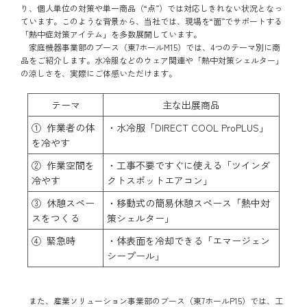
り、個人単位の対策や単一商品（“点”）では対応しきれない状況となっ
ています。このような背景から、当社では、現場を“面”でサポートする
「熱中症対策アイテム」を多数展開しています。
家庭機器事業部のブース（東7ホールM15）では、4つのテーマ別に商
品をご紹介します。水冷服などのウェア関連や「熱中対策シェルター」
の涼しさを、実際にご体感いただけます。
テーマ
主な出展商品
① 作業者の体
・水冷服「DIRECT COOL ProPLUS」
を冷やす
② 作業空間を
・工事不要ですぐに使える「ツインダ
冷やす
クトスポットエアコン」
③ 休憩スペー
・移動式の簡易休憩スペース「熱中対
スをつくる
策シェルター」
④ 緊急時
・体表面を冷却できる「エマージェン
シープール」
また、産業ソリューション事業部のブース（東7ホールP15）では、工