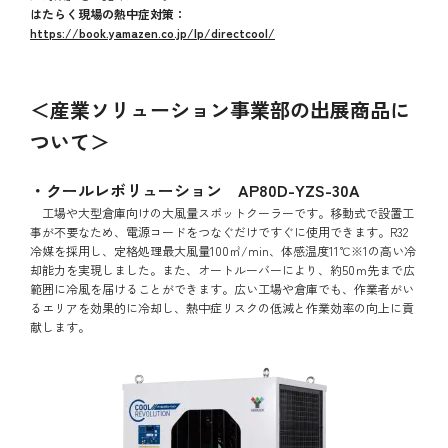
はたらく現場の熱中症対策：
https://book.yamazen.co.jp/lp/directcool/
＜産業ソリューション事業部の出展商品に
ついて＞
・クールレボリューション AP80D-YZS-30A
工場や大型倉庫向けの大風量スポットクーラーです。移動式で設置工
事が不要なため、電源コードをつなぐだけですぐに使用できます。R32
冷媒を採用し、定格処理最大風量100㎥/min、体感温度11℃※1の高い冷
却能力を実現しました。また、オートルーバーにより、約50ｍ先まで広
範囲に冷風を届けることができます。広い工場や倉庫でも、作業者がい
るエリアを効果的に冷却し、熱中症リスクの低減と作業効率の向上に貢
献します。