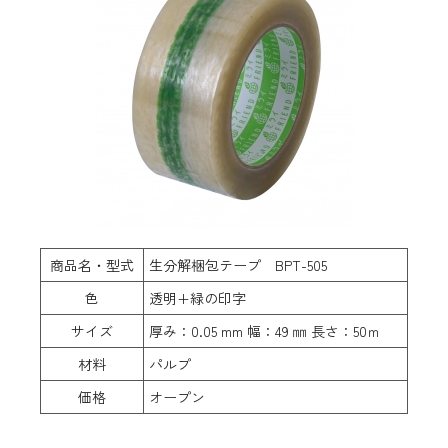
商品名・型式
生分解梱包テープ BPT-505
色
透明+緑の印字
サイズ
厚み：0.05 mm 幅：49 ㎜ 長さ：50ｍ
材料
パルプ
価格
オープン