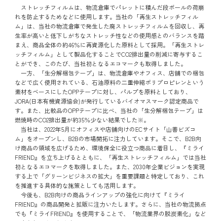
ストレッチフィルムは、物流倉庫でパレットに積んだ段ボールの荷崩
れを防止するためなどに使用します。当社の「再生ストレッチフィル
ム」は、当社の物流倉庫で発生した廃ストレッチフィルムを回収し、再
生率が高いと低下しがちなストレッチ性などの使用感とのバランスを踏
まえ、商品全体の約46％に再資源化した原料として採用。「再生ストレ
ッチフィルム」として製品化することでCO2排出量の削減に寄与するこ
とができ、このたび、当社初となるエコマークも取得しました。
一方、「生分解梱包テープ」は、物流倉庫やオフィス、店舗での梱包
などで広く使用されている、石油原料の二重伸縮ポリプロピレンという
素材をベースにしたOPPテープに対し、パルプを原料としており、
JORA(日本有機資源協会)が発行しているバイオマスマーク認定商品で
す。また、比較品のOPPテープに比べ、当社の「生分解梱包テープ」は
燃焼時のCO2排出量が約35％少ない結果でした※。
当社は、2022年5月にオフィスや店舗向けのECサイト「山善ビズコ
ム」をオープンし、B2Bの市場開拓に注力しています。そこで、B2B向
け商品の領域を広げるため、環境保全に役立つ商品に着目し、『ミライ
FRIEND』を立ち上げるとともに、「再生ストレッチフィルム」では当社
初となるエコマークを取得しました。また、2030年企業ビジョンを実現
する上で「グリーンビジネスの拡大」を重要課題と特定しており、これ
を推進する具体的な施策としても活用します。
今後も、B2B向けの商品ラインアップの強化に向けて『ミライ
FRIEND』の商品開発と拡販に注力いたします。さらに、当社の物流拠点
でも『ミライFRIEND』を使用することで、「物流業界の脱炭素化」など