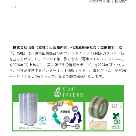
（※2024年6月10日 記載内容訂
正）
株式会社山善（本社：大阪市西区／代表取締役社長：岸田貢司 以
下、当社）
は、環境配慮商品の新ブランド『ミライFRIEND(フレンド)』
を立ち上げました。ブランド第一弾となる「再生ストレッチフィルム」
を2024年5月上旬より、第二弾「生分解梱包テープ」を2024年5月中旬よ
り、当社が運営するインターネット通販サイト「山善ビズコム」やECモ
ールの「くらしのeショップ」などで順次発売いたします。