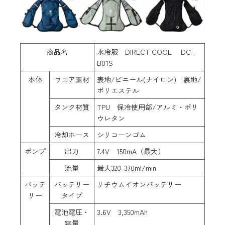
商品名
水冷服 DIRECT COOL DC-
B01S
本体
ウエア素材
表地/ビニール(ナイロン) 裏地/
ポリエステル
タンク材質
TPU 保冷使用部/アルミ・ポリ
ウレタン
冷却ホース
シリコーンゴム
ポンプ
出力
7.4V 150mA（最大）
流量
最大320-370ml/min
バッテ
バッテリー
リチウムイオンバッテリー
リー
タイプ
電池電圧・
3.6V 3,350mAh
容量