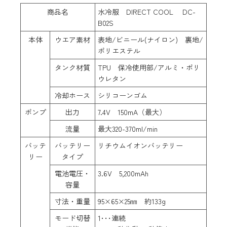
商品名
水冷服 DIRECT COOL DC-
B02S
本体
ウエア素材
表地/ビニール(ナイロン) 裏地/
ポリエステル
タンク材質
TPU 保冷使用部/アルミ・ポリ
ウレタン
冷却ホース
シリコーンゴム
ポンプ
出力
7.4V 150mA（最大）
流量
最大320-370ml/min
バッテ
バッテリー
リチウムイオンバッテリー
リー
タイプ
電池電圧・
3.6V 5,200mAh
容量
寸法・重量
95×65×25㎜ 約133g
モード切替
1･･･連続