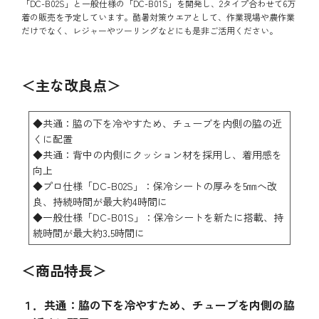
「DC-B02S」と一般仕様の「DC-B01S」を開発し、2タイプ合わせて6万
着の販売を予定しています。酷暑対策ウエアとして、作業現場や農作業
だけでなく、レジャーやツーリングなどにも是非ご活用ください。
＜主な改良点＞
◆共通：脇の下を冷やすため、チューブを内側の脇の近
くに配置
◆共通：背中の内側にクッション材を採用し、着用感を
向上
◆プロ仕様「DC-B02S」：保冷シートの厚みを5㎜へ改
良、持続時間が最大約4時間に
◆一般仕様「DC-B01S」：保冷シートを新たに搭載、持
続時間が最大約3.5時間に
＜商品特長＞
１．共通：脇の下を冷やすため、チューブを内側の脇