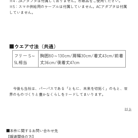
※4：2Aアダプタは付属しておりません。市販品をご使用ください。
※5：スマホ供給用のケーブルは付属していません。ACアダプタは付属
していません。
■ウエア寸法（共通）
フリー S～
胸囲80～130cm/肩幅30cm/着丈43cm/前着
5L相当
丈36cm/後着丈47cm
今後も当社は、パーパスである「ともに、未来を切拓く」のもと、世
界のものづくりと豊かなくらしをリードしてまいります。
以上
■本件に関するお問い合わせ先
【報道関係の方】