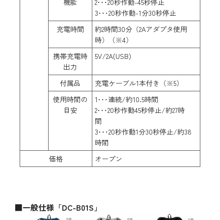
機能
2･･･20秒作動-45秒停止
3･･･20秒作動-1分30秒停止
充電時間
約2時間30分（2Aアダプタ使用
時）（※4）
携帯充電時
5V/2A(USB)
出力
付属品
充電ケーブル1本付き（※5）
使用時間の
1･･･連続/約10.5時間
目安
2･･･20秒作動45秒停止/約27時
間
3･･･20秒作動1分30秒停止/約38
時間
価格
オープン
■一般仕様「DC-B01S」