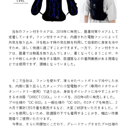
当社のファン付きウエアは、2018年に発売し、酷暑対策ウエアとして
定着しています。ファン付きウエアは、内蔵された電動ファンによって
外気を取り込み、汗を乾かす時の気化熱を利用して効率的に身体を冷や
すため、涼しく快適に過ごすことができます。一方で、ファン付きウエ
アは、酷暑では熱風を取り込んでしまい、暑くなってしまうことや、ホ
コリや粉じんが多く発生する場所、防護服などの着用義務がある現場な
どでは使用できず、課題となっていました。
そこで当社は、ファンを使わず、凍らせたペットボトルで冷やした水
を、内側に張り巡らしたチューブに小型電動ポンプ（専用のリチウムイ
オンバッテリー使用）で送り込み、身体をダイレクトに冷やすことがで
きる水冷服「DIRECT COOL」シリーズを、2022年4月に発売しました。
プロ仕様の「DC-B02」と一般仕様の「DC-B01」の2タイプを発売し、2
カ月で累計1万5千着を販売するなど、大変ご好評をいただきました。フ
ァンを使用しないため、防護服の下でも着用することがき、幅広い作業
現場でご使用いただけます。
今季は、さらに利便性にこだわり、グレードアップさせたプロ仕様の