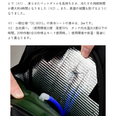
とで（※1）、凍らせたペットボトルを長持ちさせ、冷たさの持続時間
が最大約4時間となりました（※2）。また、表面の結露も防げるように
なりました。
※1：一般仕様「DC-B01S」の保冷シートの厚みは、2㎜です。
※2：当社調べ。（使用環境33度 湿度70％ タンク内水温26.9度以下の
時間。20秒作動1分30秒停止モード使用時。）使用環境や体温・服装に
より異なります。