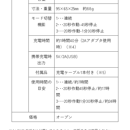
寸法・重量
95×65×25㎜ 約88g
モード切替
1･･･連続
機能
2･･･20秒作動-45秒停止
3･･･20秒作動-1分30秒停止
充電時間
約1時間40分（2Aアダプタ使用
時）（※4）
携帯充電時
5V/2A(USB)
出力
付属品
充電ケーブル1本付き（※5）
使用時間の
1･･･連続/約7時間
目安
2･･･20秒作動45秒停止/約17時
間
3･･･20秒作動1分30秒停止/約24時
間
価格
オープン