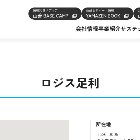
情報発信メディア
商品＆サポート情報
山善 BASE CAMP
YAMAZEN BOOK
会社情報
事業紹介
サステ
ロジス足利
所在地
〒326-0005